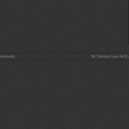
rezervate.
Str. Dionisie Lupu Nr.3