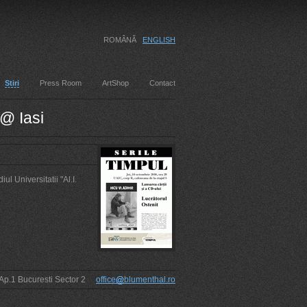
ROMÂNĂ
ENGLISH
Stiri
Press Room
ArtShop
Contact
 @ Iasi
l Universitatii "Al.I.
1 Ap.1 Bucuresti Sector 2
office
blumenthal.ro